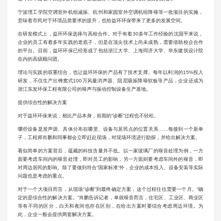
宁波理工学院空调室外机组减振、杭州和家园室外空调机组降噪等一批项目的实施，
意味着市民对于环境品质要求的提升，也给益环环保带来了更多的发展空间。
在研发模式上，益环环保选择与高校合作。对于有着30多年工作经验的沈国平来说，
企业的员工有着多年实践的老底子，但是在顶尖技术上尚未成熟，需要借助校企合作
的平台。目前，益环环保已经形成了包括浙江大学、上海同济大学、华东建筑设计院
在内的高级顾问团。
理论与实践的双重结合，也让益环环保的产品有了技术支撑。每年以利润的15%投入
研发，不仅生产出蜂窝式100万风量消声器、阻尼吸振降噪软板等产品，企业还成为
浙江东发环保工程有限公司的噪声与振动控制设备生产基地。
提供综合性的解决方案
对于益环环保来说，相比产品本身，前期的“诊断”过程也不轻松。
哪些设备是发声源、具体分布在哪里、设备与居民点的位置关系……每接到一个新单
子，工程师肖鹏和同事都会立即赶赴现场，对现场环境进行勘探，并给出解决方案。
看似简单的方案背后，蕴藏的科技含量并不低。以一家玻璃厂的噪音处理为例，一方
面要考虑车间内的噪音处理，即对员工的影响，另一方面则要考虑车间外的噪音，即
对周边居民的影响。除了要做到符合“国家标准”外，企业的成本投入、设备安装等实际
问题也是考虑的重点。
对于一个大项目而言，从现场“诊断”到最终确定方案，这个过程往往需要一个月。“确
定的是综合性的解决方案。”肖鹏告诉记者，单就噪音而言，住宅区、工业区、商业区
等有不同的区分，白天和夜间也存在区别，在给出方案时要综合考虑周边环境。为
此，企业一般会提供两套解决方案。