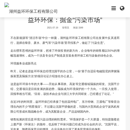
当前位置:
首页
新闻中心
公司新闻
新闻中心
益环环保：掘金“污染市场”
2021-07-19
管理员
阅读 3349
不在新能源等“清洁市场”中分一杯羹，湖州益环环保工程有限公司在发展中反其道而
行，选择在噪音、废水、废气等“污染市场”里寻找客户，做起了“污染生意”。
走出惯常思维的益环环保，把准了环保投资的新方向，企业每年的销售额以50%的增
幅迅速增长，成为一个涉及专业生产制造及安装各类环保工程与设备的绿色企业。
环境服务业成新亮点
昨天，记者走进益环环保总经理沈国平的办公室，一份“基于自适应电磁阻尼的弹簧隔
振装置及隔振方法”的项目论证介绍放在办公桌上。
这是益环环保今年的大事——开始从事高铁、高架等交通领域隔振的研发。沈国平介
绍，交通项目是目前发展的新趋势，隔振成为环境保护的一个方向。一旦投入使用，
回报率相当可观。“目前，该技术由企业与浙江大学共同研发，已经通过了论证。”
在近3年的时间里，益环环保已经承接了包括温州电厂、东方特钢、兰溪电厂等噪音治
理在内的不少“明星项目”。不过最让沈国平骄傲的是，与国内大型风机企业宁波风机有
限公司形成长期战略合作，成为其配套企业，产品远销国内外。
销售拓展的背后是环境污染治理的刚性需求。“环境保护是一个大课题，特别是随着史
上最严新《环保法》的颁布，也反映了环保问题已经成为全社会的共识。”沈国平说，
近年来，随着环保意识的增强，企业业务中出现了更多民营项目的身影。