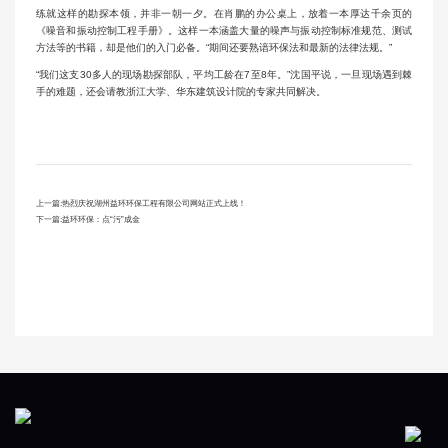
练就这样的勘探本领，并非一朝一夕。在肖鹏的办公桌上，放着一本厚达千余页的
《噪音和振动控制工程手册》。这样一本涵盖大量的噪声与振动控制标准规范、测试
方法等的书籍，却是他们的入门必备。“期间还要熟谙环保法和最新的法律法规。”
“我们这支30多人的现场勘探部队，平均工龄在7至8年。”沈国平说，一旦现场遇到棘
手的难题，还会请教浙江大学、华东建筑设计院的专家共同解决。
上一篇:
热烈庆祝湖州益环环保工程有限公司网站正式上线！
下一篇:
益环环保：点“污”成金