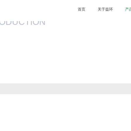
首页
关于益环
产
坚持“诚信立业，信誉至上”的企业宗旨
RODUCTION